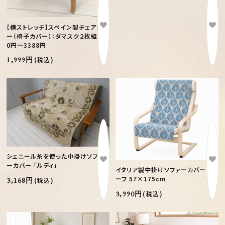
【横ストレッチ】スペイン製チェアカバ
ー（椅子カバー）：ダマスク２枚組199
0円～3388円
1,999円
(税込)
シェニール糸を使った中掛けソファ
ーカバー 「ルディ」
イタリア製中掛けソファーカバー｜リ
ーフ 57×175cm
3,168円
(税込)
3,990円
(税込)