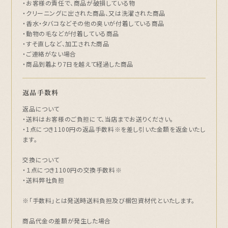
・お客様の責任で、商品が破損している物
・クリーニングに出された商品、又は洗濯された商品
・香水・タバコなどその他の臭いが付着している商品
・動物の毛などが付着している商品
・すそ直しなど、加工された商品
・ご連絡がない場合
・商品到着より7日を越えて経過した商品
返品手数料
返品について
・送料はお客様のご負担にて、当店までお送りください。
・1点につき1100円の返品手数料※を差し引いた金額を返金いたし
ます。
交換について
・１点につき1100円の交換手数料※
・送料弊社負担
※「手数料」とは発送時送料負担及び梱包資材代といたします。
商品代金の差額が発生した場合