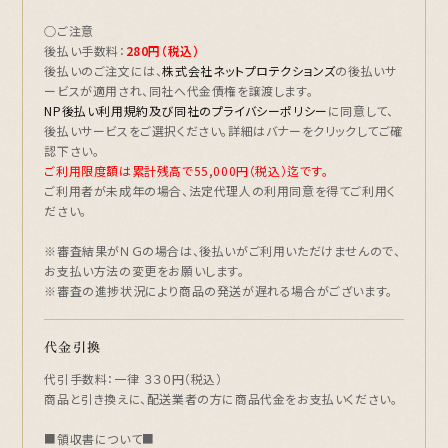
○ご注意
後払い手数料：
280円（税込）
後払いのご注文には、
株式会社ネットプロテクションズ
の後払いサ
ービスが適用され、同社へ代金債権を譲渡します。
NP後払い利用規約及び同社のプライバシーポリシー
に同意して、
後払いサービスをご選択ください。詳細はバナーをクリックしてご確
認下さい。
ご利用限度額は累計残高で55,000円（税込）迄です。
ご利用者が未成年の場合、法定代理人の利用同意を得てご利用く
ださい。
※審査結果がＮＧの場合は、後払いがご利用いただけませんので、
お支払い方法の変更をお願いします。
※審査の進捗状況により商品の発送が遅れる場合がございます。
代金引換
代引手数料：一律 ３３０円（税込）
商品と引き換えに、配送業者の方に商品代金をお支払いください。
■領収書について■