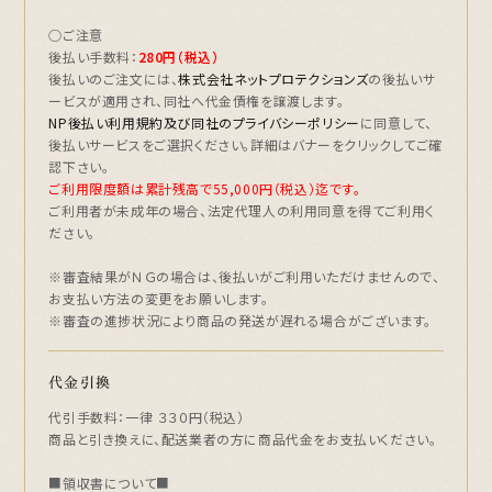
○ご注意
後払い手数料：
280円（税込）
後払いのご注文には、
株式会社ネットプロテクションズ
の後払いサ
ービスが適用され、同社へ代金債権を譲渡します。
NP後払い利用規約及び同社のプライバシーポリシー
に同意して、
後払いサービスをご選択ください。詳細はバナーをクリックしてご確
認下さい。
ご利用限度額は累計残高で55,000円（税込）迄です。
ご利用者が未成年の場合、法定代理人の利用同意を得てご利用く
ださい。
※審査結果がＮＧの場合は、後払いがご利用いただけませんので、
お支払い方法の変更をお願いします。
※審査の進捗状況により商品の発送が遅れる場合がございます。
代金引換
代引手数料：一律 ３３０円（税込）
商品と引き換えに、配送業者の方に商品代金をお支払いください。
■領収書について■