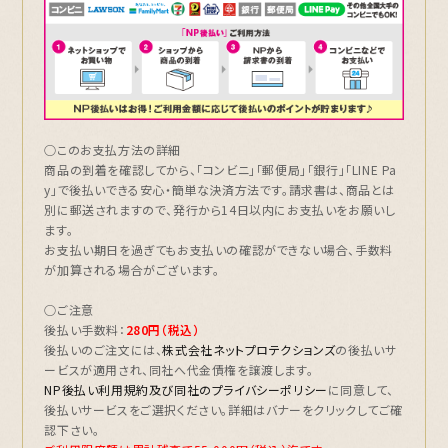
○このお支払方法の詳細
商品の到着を確認してから、「コンビニ」「郵便局」「銀行」「LINE Pa
y」で後払いできる安心・簡単な決済方法です。請求書は、
商品とは
別に郵送されます
ので、発行から14日以内にお支払いをお願いし
ます。
お支払い期日を過ぎてもお支払いの確認ができない場合、手数料
が加算される場合がございます。
○ご注意
後払い手数料：
280円（税込）
後払いのご注文には、
株式会社ネットプロテクションズ
の後払いサ
ービスが適用され、同社へ代金債権を譲渡します。
NP後払い利用規約及び同社のプライバシーポリシー
に同意して、
後払いサービスをご選択ください。詳細はバナーをクリックしてご確
認下さい。