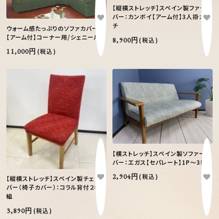
【縦横ストレッチ】スペイン製ファーカ
バー：カンボイ【アーム付】3人掛カウ
チ
ウォーム感たっぷりのソファカバー：
【アーム付】コーナー用/シェニール
8,900円
(税込)
11,000円
(税込)
【横ストレッチ】スペイン製ソファーカ
バー：エガス【セパレート】1P～3P
2,904円
(税込)
【縦横ストレッチ】スペイン製チェアカ
バー（椅子カバー）：コラル背付２枚
組
3,890円
(税込)