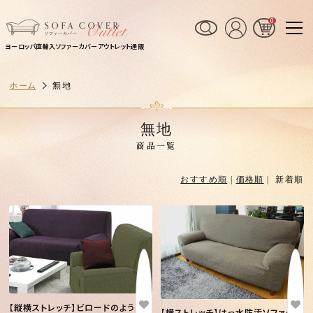
0
ヨーロッパ直輸入ソファーカバーアウトレット通販
ホーム
無地
無地
商品一覧
おすすめ順
|
価格順
| 新着順
【縦横ストレッチ】ビロードのような
【横ストレッチ】はっ水防汚ソファーカ