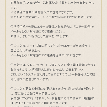
商品代金(税込)の合計＋送料(税込)（手数料は当社が負担いたし
ます。）
※消費税の端数は四捨五入での計算となります。
念のためご注文後にメールにてお支払総額をお知らせ致します。
○決済手続きの際にエラーが発生される場合は、「エラー番号」を
メールもしくはお電話にてご連絡ください。
お調べしまして、折り返しご連絡をいたします。
○ご注文後、カード決済に関して何らかのエラーが出た場合は、一
旦ご注文の発送を止め、
メールもしくはお電話にてご連絡をさせていただきます。
○当社では、クレジットカード決済について、全て電子決済で行って
おりますので、お客様控えは存在しません。ご安心下さい。
（SSLというシステムを利用しておりますので、カード番号は全て暗
号化されて送信されています。）
○ご注文変更など金額に変更があった場合、最初の決済を取り消
し、変更後の金額で再決済致します。
手続きはすぐに行いますが、カード会社締め日の関係で、明細書に
は、売上として記載される場合がございます。