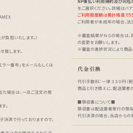
NP後払い利用規約及び同社
をご選択ください。詳細はバナ
ご利用限度額は累計残高で55,
AMEX
ご利用者が未成年の場合、法
※審査結果がＮＧの場合は、
社が負担いたします。）
の変更をお願いします。
※審査の進捗状況により商品
せ致します。
エラー番号」をメールもしくは
代金引換
代引手数料：一律 ３３０円（税
商品と引き換えに、配送業者
出た場合は、一旦ご注文の発
■領収書について■
ます。
領収書は配送業者発行の領収
代引決済の場合、当店からの
子決済で行っておりますので、