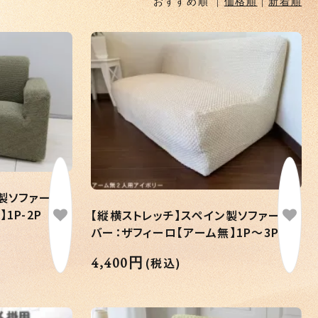
おすすめ順 |
価格順
|
新着順
製ソファーカ
1P-2P
【縦横ストレッチ】スペイン製ソファーカ
バー：ザフィーロ【アーム無】1P～3P
4,400円
(税込)