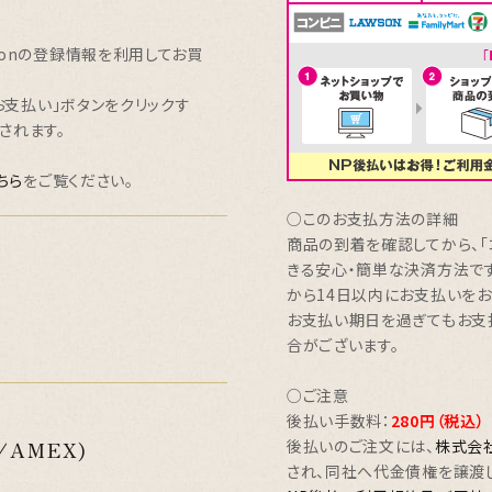
onの登録情報を利用してお買
お支払い」ボタンをクリックす
されます。
ちら
をご覧ください。
○このお支払方法の詳細
商品の到着を確認してから、「コン
きる安心・簡単な決済方法です
から14日以内にお支払いをお
お支払い期日を過ぎてもお支
合がございます。
○ご注意
後払い手数料：
280円（税込）
/AMEX)
後払いのご注文には、
株式会
され、同社へ代金債権を譲渡し