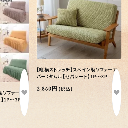
【縦横ストレッチ】スペイン製ソファーカ
バー：タムル【セパレート】1P～3P
2,860円
(税込)
製ソファーカ
】1P～3P