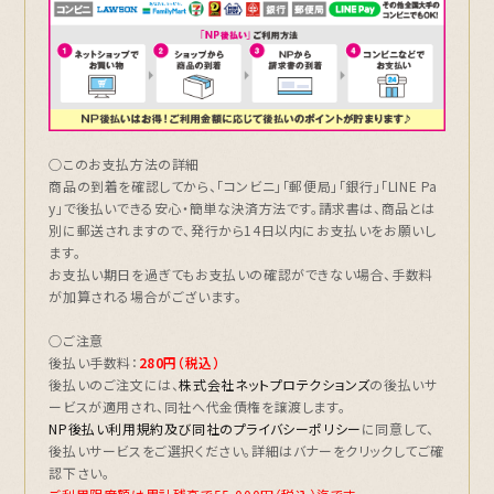
○このお支払方法の詳細
商品の到着を確認してから、「コンビニ」「郵便局」「銀行」「LINE Pa
y」で後払いできる安心・簡単な決済方法です。請求書は、
商品とは
別に郵送されます
ので、発行から14日以内にお支払いをお願いし
ます。
お支払い期日を過ぎてもお支払いの確認ができない場合、手数料
が加算される場合がございます。
○ご注意
後払い手数料：
280円（税込）
後払いのご注文には、
株式会社ネットプロテクションズ
の後払いサ
ービスが適用され、同社へ代金債権を譲渡します。
NP後払い利用規約及び同社のプライバシーポリシー
に同意して、
後払いサービスをご選択ください。詳細はバナーをクリックしてご確
認下さい。