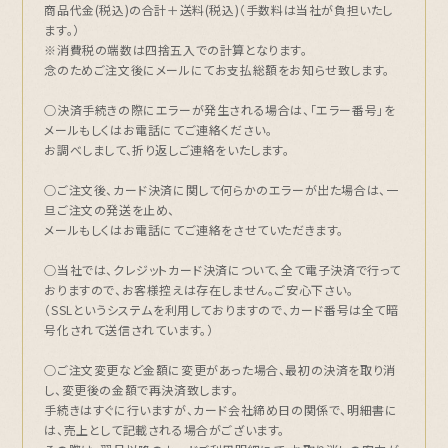
商品代金(税込)の合計＋送料(税込)（手数料は当社が負担いたし
ます。）
※消費税の端数は四捨五入での計算となります。
念のためご注文後にメールにてお支払総額をお知らせ致します。
○決済手続きの際にエラーが発生される場合は、「エラー番号」を
メールもしくはお電話にてご連絡ください。
お調べしまして、折り返しご連絡をいたします。
○ご注文後、カード決済に関して何らかのエラーが出た場合は、一
旦ご注文の発送を止め、
メールもしくはお電話にてご連絡をさせていただきます。
○当社では、クレジットカード決済について、全て電子決済で行って
おりますので、お客様控えは存在しません。ご安心下さい。
（SSLというシステムを利用しておりますので、カード番号は全て暗
号化されて送信されています。）
○ご注文変更など金額に変更があった場合、最初の決済を取り消
し、変更後の金額で再決済致します。
手続きはすぐに行いますが、カード会社締め日の関係で、明細書に
は、売上として記載される場合がございます。