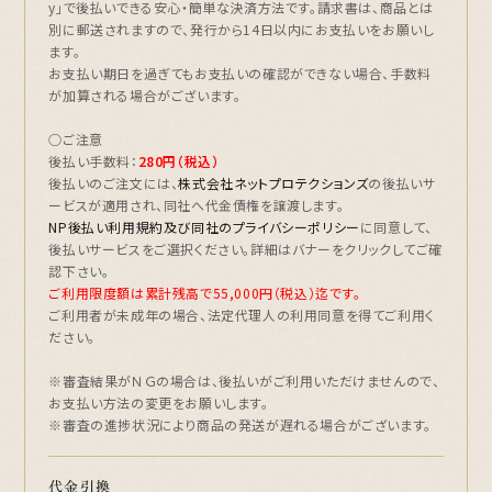
y」で後払いできる安心・簡単な決済方法です。請求書は、
商品とは
別に郵送されます
ので、発行から14日以内にお支払いをお願いし
ます。
お支払い期日を過ぎてもお支払いの確認ができない場合、手数料
が加算される場合がございます。
○ご注意
後払い手数料：
280円（税込）
後払いのご注文には、
株式会社ネットプロテクションズ
の後払いサ
ービスが適用され、同社へ代金債権を譲渡します。
NP後払い利用規約及び同社のプライバシーポリシー
に同意して、
後払いサービスをご選択ください。詳細はバナーをクリックしてご確
認下さい。
ご利用限度額は累計残高で55,000円（税込）迄です。
ご利用者が未成年の場合、法定代理人の利用同意を得てご利用く
ださい。
※審査結果がＮＧの場合は、後払いがご利用いただけませんので、
お支払い方法の変更をお願いします。
※審査の進捗状況により商品の発送が遅れる場合がございます。
代金引換