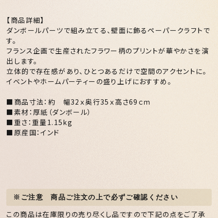
【商品詳細】
ダンボールパーツで組み立てる、壁面に飾るペーパークラフトで
す。
フランス企画で生産されたフラワー柄のプリントが華やかさを演
出します。
立体的で存在感があり、ひとつあるだけで空間のアクセントに。
イベントやホームパーティーの盛り上げにおすすめ。
■商品寸法：約 幅32ｘ奥行35ｘ高さ69ｃｍ
■素材：厚紙（ダンボール）
■重さ：重量1.15kg
■原産国：インド
ご注意 商品ご注文の上で必ずご確認ください
この商品は在庫限りの売り尽くし品ですので下記の点をご了承