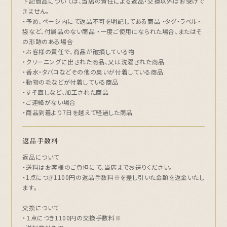
下記商品については、当店の責任による返品・交換以外はお受けで
きません。
・予め、ページ内にて返品不可を明記してある商品 ・タグ・ラベル・
袋など、付属品のない商品 ・一度ご使用になられた場合、またはそ
の形跡のある場合
・お客様の責任で、商品が破損している物
・クリーニングに出された商品、又は洗濯された商品
・香水・タバコなどその他の臭いが付着している商品
・動物の毛などが付着している商品
・すそ直しなど、加工された商品
・ご連絡がない場合
・商品到着より7日を越えて経過した商品
返品手数料
返品について
・送料はお客様のご負担にて、当店までお送りください。
・1点につき1100円の返品手数料※を差し引いた金額を返金いたし
ます。
交換について
・１点につき1100円の交換手数料※